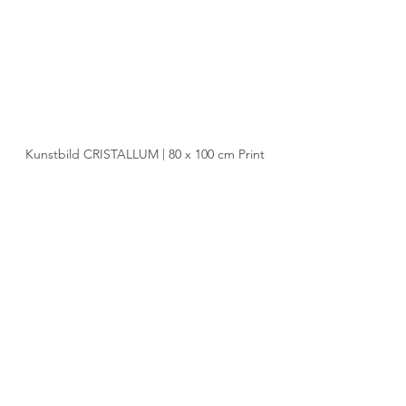
Kunstbild CRISTALLUM | 80 x 100 cm Print
Gerne berate ich für die passende 
Umsetzung.
Mit kreativen Grüssen
Oliver Wehrli
Landschaftsfotografie
analoge Fotografie
Kunstbild
Wandbild
Analog